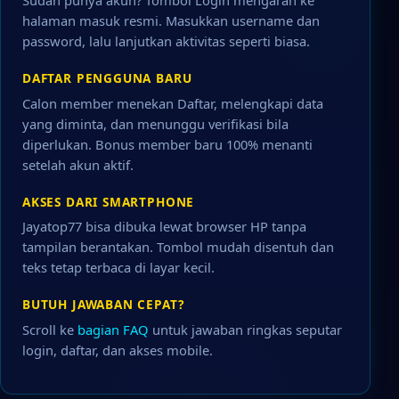
Sudah punya akun? Tombol Login mengarah ke
halaman masuk resmi. Masukkan username dan
password, lalu lanjutkan aktivitas seperti biasa.
DAFTAR PENGGUNA BARU
Calon member menekan Daftar, melengkapi data
yang diminta, dan menunggu verifikasi bila
diperlukan. Bonus member baru 100% menanti
setelah akun aktif.
AKSES DARI SMARTPHONE
Jayatop77 bisa dibuka lewat browser HP tanpa
tampilan berantakan. Tombol mudah disentuh dan
teks tetap terbaca di layar kecil.
BUTUH JAWABAN CEPAT?
Scroll ke
bagian FAQ
untuk jawaban ringkas seputar
login, daftar, dan akses mobile.