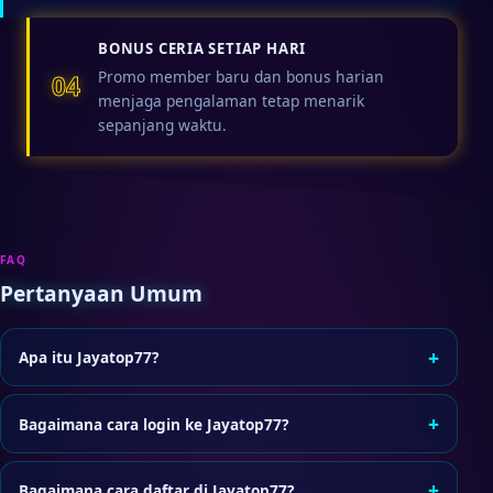
BONUS CERIA SETIAP HARI
Promo member baru dan bonus harian
04
menjaga pengalaman tetap menarik
sepanjang waktu.
FAQ
Pertanyaan Umum
+
Apa itu Jayatop77?
Jayatop77 adalah situs game online yang menyediakan
layanan akses member, termasuk login dan pendaftaran
+
Bagaimana cara login ke Jayatop77?
akun baru dengan proses yang praktis.
Klik tombol Login di header, lalu masukkan username dan
password akun Anda di halaman akses resmi.
+
Bagaimana cara daftar di Jayatop77?