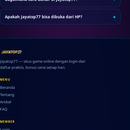
Tekan tombol Daftar, lengkapi formulir pendaftaran, dan
ikuti verifikasi jika diminta sebelum login pertama.
+
Apakah Jayatop77 bisa dibuka dari HP?
Bisa. Jayatop77 dapat diakses lewat browser di
smartphone atau tablet tanpa perlu instal aplikasi
tambahan.
Jayatop77 — situs game online dengan login dan
daftar praktis, bonus ceria setiap hari.
MENU
Beranda
Tentang
Artikel
FAQ
MEMBER
Login