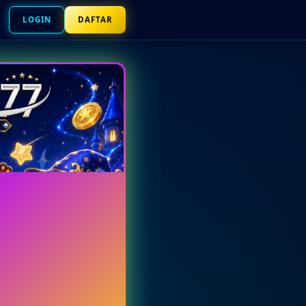
LOGIN
DAFTAR