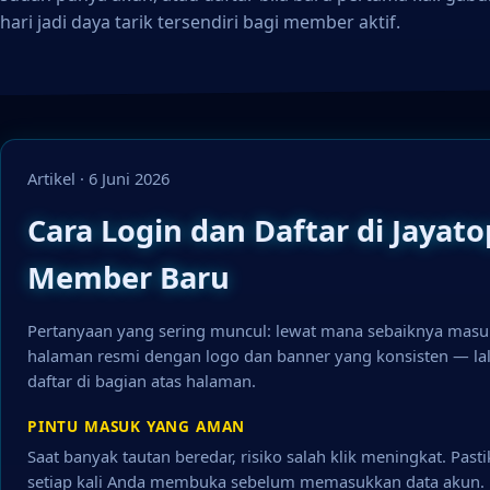
hari jadi daya tarik tersendiri bagi member aktif.
Artikel · 6 Juni 2026
Cara Login dan Daftar di Jayat
Member Baru
Pertanyaan yang sering muncul: lewat mana sebaiknya masu
halaman resmi dengan logo dan banner yang konsisten — lal
daftar di bagian atas halaman.
PINTU MASUK YANG AMAN
Saat banyak tautan beredar, risiko salah klik meningkat. Pa
setiap kali Anda membuka sebelum memasukkan data akun. Pr