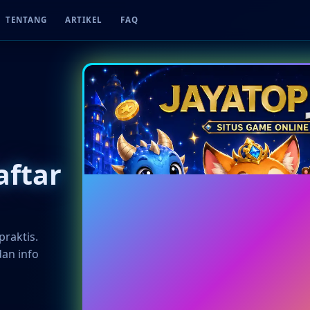
TENTANG
ARTIKEL
FAQ
aftar
raktis.
dan info