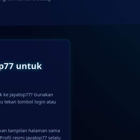
op77 untuk
k ke Jayatop77? Gunakan
u tekan tombol login atau
stikan tampilan halaman sama
ofil resmi Jayatop77 selalu