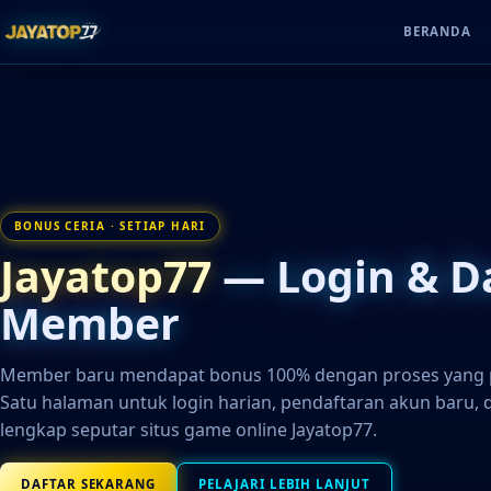
BERANDA
BONUS CERIA · SETIAP HARI
Jayatop77
— Login & D
Member
Member baru mendapat bonus 100% dengan proses yang p
Satu halaman untuk login harian, pendaftaran akun baru, 
lengkap seputar situs game online Jayatop77.
DAFTAR SEKARANG
PELAJARI LEBIH LANJUT