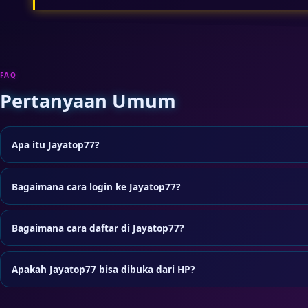
FAQ
Pertanyaan Umum
Apa itu Jayatop77?
Jayatop77 adalah situs game online yang menyediakan layanan 
termasuk login dan pendaftaran akun baru dengan proses yang pr
Bagaimana cara login ke Jayatop77?
Klik tombol Login di header, lalu masukkan username dan passwo
halaman akses resmi.
Bagaimana cara daftar di Jayatop77?
Tekan tombol Daftar, lengkapi formulir pendaftaran, dan ikuti verif
diminta sebelum login pertama.
Apakah Jayatop77 bisa dibuka dari HP?
Bisa. Jayatop77 dapat diakses lewat browser di smartphone atau 