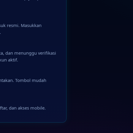
uk resmi. Masukkan
.
a, dan menunggu verifikasi
un aktif.
rantakan. Tombol mudah
tar, dan akses mobile.