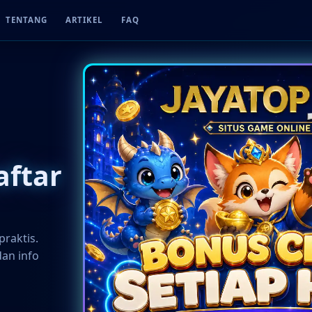
TENTANG
ARTIKEL
FAQ
aftar
raktis.
dan info