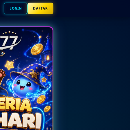
LOGIN
DAFTAR