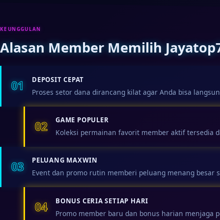
KEUNGGULAN
Alasan Member Memilih Jayatop
DEPOSIT CEPAT
01
Proses setor dana dirancang kilat agar Anda bisa lang
GAME POPULER
02
Koleksi permainan favorit member aktif tersedia 
PELUANG MAXWIN
03
Event dan promo rutin memberi peluang menang besar se
BONUS CERIA SETIAP HARI
04
Promo member baru dan bonus harian menjaga p