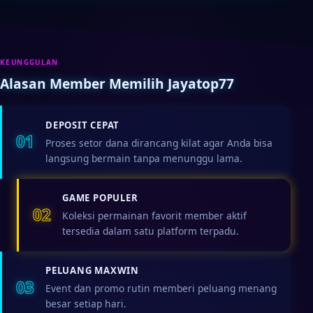
KEUNGGULAN
Alasan Member Memilih Jayatop77
DEPOSIT CEPAT
01
Proses setor dana dirancang kilat agar Anda bisa
langsung bermain tanpa menunggu lama.
GAME POPULER
02
Koleksi permainan favorit member aktif
tersedia dalam satu platform terpadu.
PELUANG MAXWIN
03
Event dan promo rutin memberi peluang menang
besar setiap hari.